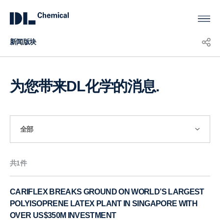
新闻版块
KOR
ENG
CHN
为您带来DL化学的消息.
全部
共1件
CARIFLEX BREAKS GROUND ON WORLD’S LARGEST
POLYISOPRENE LATEX PLANT IN SINGAPORE WITH
OVER US$350M INVESTMENT