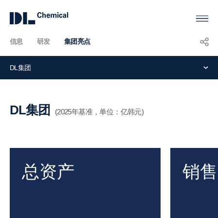
信息
研发
集团亮点
KOR
ENG
CHN
DL集团
集
团
DL集团
(2025年基准，单位：亿韩元)
亮
点
总资产
销售