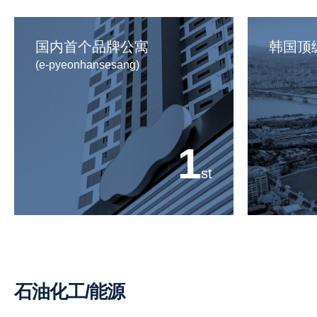
国内首个品牌公寓
韩国顶
(e-pyeonhansesang)
1
st
石油化工/能源