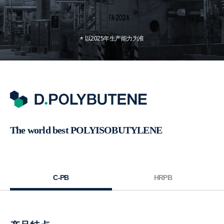
以2025年生产能力为准
The world best POLYISOBUTYLENE
C-PB
HRPB