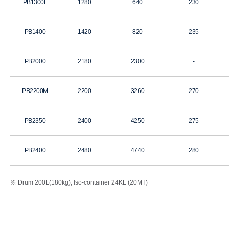
PB1300F
1280
640
230
PB1400
1420
820
235
PB2000
2180
2300
-
PB2200M
2200
3260
270
PB2350
2400
4250
275
PB2400
2480
4740
280
※ Drum 200L(180kg), Iso-container 24KL (20MT)