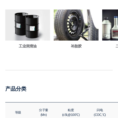
工业润滑油
补胎胶
产品分类
分子量
粘度
闪电
等级
(Mn)
(cSt,@100℃)
(COC,℃)