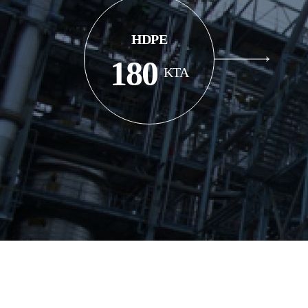
HDPE
180
KTA