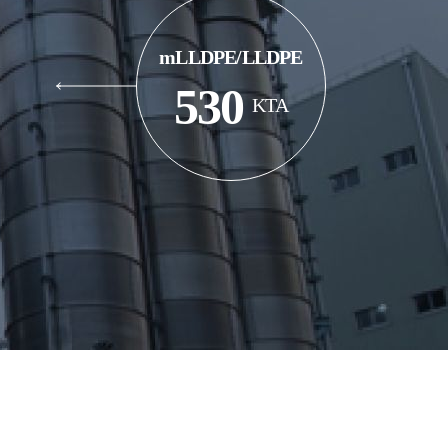
mLLDPE/LLDPE
530
KTA