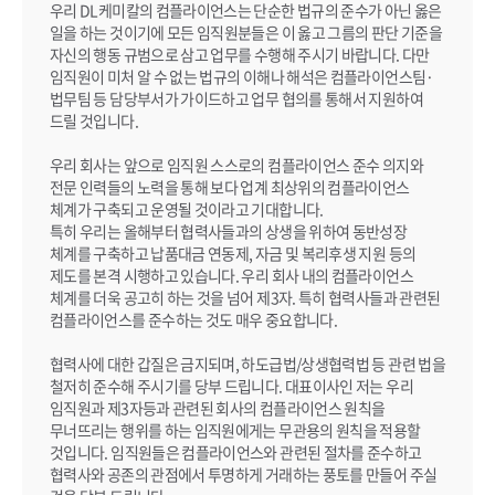
우리 DL케미칼의 컴플라이언스는 단순한 법규의 준수가 아닌 옳은
일을 하는 것이기에 모든 임직원분들은 이 옳고 그름의 판단 기준을
자신의 행동 규범으로 삼고 업무를 수행해 주시기 바랍니다. 다만
임직원이 미처 알 수 없는 법규의 이해나 해석은 컴플라이언스팀·
법무팀 등 담당부서가 가이드하고 업무 협의를 통해서 지원하여
드릴 것입니다.
우리 회사는 앞으로 임직원 스스로의 컴플라이언스 준수 의지와
전문 인력들의 노력을 통해 보다 업계 최상위의 컴플라이언스
체계가 구축되고 운영될 것이라고 기대합니다.
특히 우리는 올해부터 협력사들과의 상생을 위하여 동반성장
체계를 구축하고 납품대금 연동제, 자금 및 복리후생 지원 등의
제도를 본격 시행하고 있습니다. 우리 회사 내의 컴플라이언스
체계를 더욱 공고히 하는 것을 넘어 제3자. 특히 협력사들과 관련된
컴플라이언스를 준수하는 것도 매우 중요합니다.
협력사에 대한 갑질은 금지되며, 하도급법/상생협력법 등 관련 법을
철저히 준수해 주시기를 당부 드립니다. 대표이사인 저는 우리
임직원과 제3자등과 관련된 회사의 컴플라이언스 원칙을
무너뜨리는 행위를 하는 임직원에게는 무관용의 원칙을 적용할
것입니다. 임직원들은 컴플라이언스와 관련된 절차를 준수하고
협력사와 공존의 관점에서 투명하게 거래하는 풍토를 만들어 주실