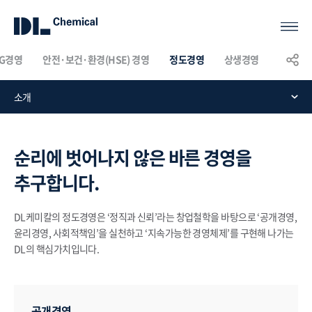
SG경영
안전·보건·환경(HSE) 경영
정도경영
상생경영
KOR
ENG
CHN
소개
정
도
순리에 벗어나지 않은 바른 경영을
경
추구합니다.
영
DL케미칼의 정도경영은 ‘정직과 신뢰’라는 창업철학을 바탕으로 ‘공개경영,
윤리경영, 사회적책임’을 실천하고 ‘지속가능한 경영체제’를 구현해 나가는
DL의 핵심가치입니다.
공개경영